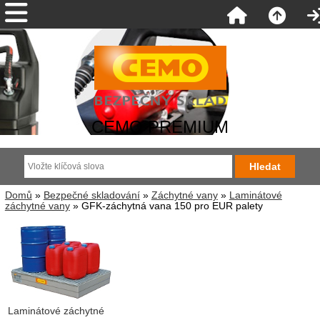
CEMO PREMIUM
Domů
»
Bezpečné skladování
»
Záchytné vany
»
Laminátové
záchytné vany
» GFK-záchytná vana 150 pro EUR palety
Laminátové záchytné