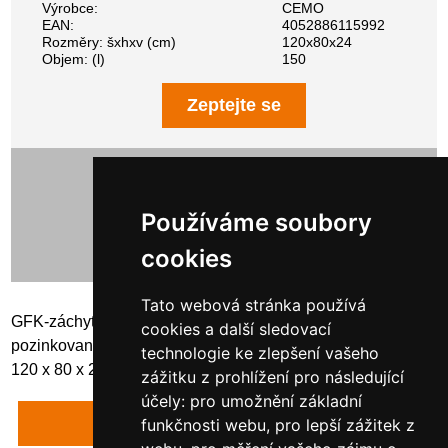
Výrobce:
CEMO
EAN:
4052886115992
Rozměry: šxhxv (cm)
120x80x24
Objem: (l)
150
Zeptejte se
11 034,00 Kč bez DPH
13 351,14 Kč s DPH
Používáme soubory
cookies
Tato webová stránka používá
GFK-záchytná vana 150 pro EUR palety s jištěním a
cookies a další sledovací
pozinkovaným ocelovým roštem, se schválením Rozměry:
technologie ke zlepšení vašeho
120 x 80 x 23,5 cm
zážitku z prohlížení pro následující
účely:
pro umožnění základní
Napsat recenzi
funkčnosti webu
,
pro lepší zážitek z