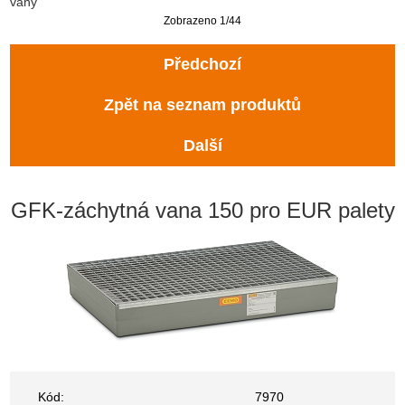
vany
Zobrazeno 1/44
Předchozí
Zpět na seznam produktů
Další
GFK-záchytná vana 150 pro EUR palety
Kód:
7970