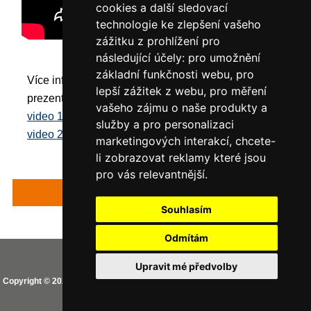
cookies a další sledovací
technologie ke zlepšení vašeho
zážitku z prohlížení pro
následující účely:
pro umožnění
základní funkčnosti webu
,
pro
Více informací můžete nalézt ve videích
lepší zážitek z webu
,
pro měření
prezentujících CAS:
vašeho zájmu o naše produkty a
video 1 (délka 0:49)
služby a pro personalizaci
video 2 (délka 3:17)
marketingových interakcí
,
chcete-
li zobrazovat reklamy které jsou
pro vás relevantnější
.
Zpět
Souhlasím
Odmítám
Vaše IP adresa je: 216.73.217.62
Upravit mé předvolby
Copyright © 2026
CEMO shop (PREMIUM partner CEMO GmbH)
. Provozováno
na
Zen Cart
Aktualizovat nastavení Cookies