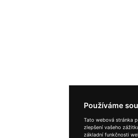
Používáme sou
Tato webová stránka po
zlepšení vašeho zážitku
základní funkčnosti w