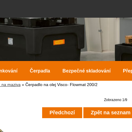
ankování
Čerpadla
Bezpečné skladování
Pře
 na maziva
» Čerpadlo na olej Visco- Flowmat 200/2
Zobrazeno 1/9
Předchozí
Zpět na seznam