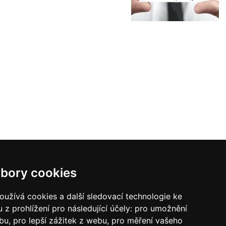
bory cookies
užívá cookies a další sledovací technologie ke
 z prohlížení pro následující účely:
pro umožnění
ebu
,
pro lepší zážitek z webu
,
pro měření vašeho