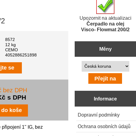
Upozornit na aktualizaci
/2
Čerpadlo na olej
Visco- Flowmat 200/2
8572
12 kg
Měny
CEMO
4052886251898
Prosím vyberte ...
jte se
č bez DPH
Kč s DPH
Informace
Dopravní podmínky
Ochrana osobních údajů
připojení 1" IG, bez