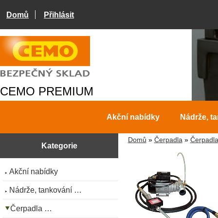
Domů
Přihlásit
CEMO PREMIUM
Akční nabídky
Nádrže, t
Domů
»
Čerpadla
»
Čerpadla
Kategorie
Akční nabídky
Nádrže, tankování …
Čerpadla …