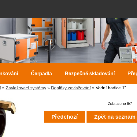
ankování
Čerpadla
Bezpečné skladování
Pře
í
»
Zavlažovací systémy
»
Doplňky zavlažování
» Vodní hadice 1"
Zobrazeno 6/7
Předchozí
Zpět na seznam