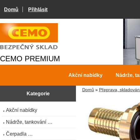
Domů
Přihlásit
CEMO PREMIUM
Akční nabídky
Nádrže, t
Domů
»
Přeprava, skladován
Kategorie
Akční nabídky
Nádrže, tankování …
Čerpadla …