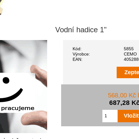
Vodní hadice 1"
Kód:
5855
Výrobce:
CEMO
EAN:
405288
Zepte
568,00 Kč
687,28 K