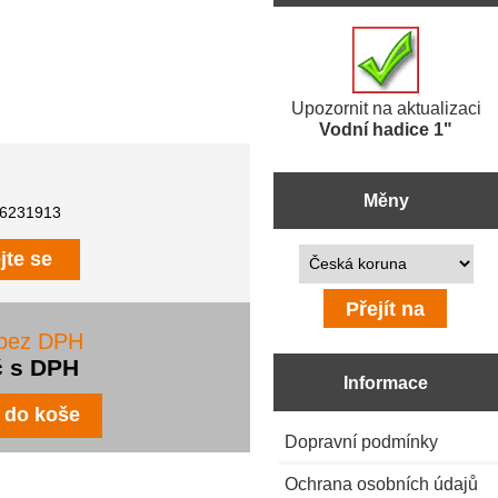
Upozornit na aktualizaci
Vodní hadice 1"
Měny
6231913
Prosím vyberte ...
jte se
 bez DPH
č s DPH
Informace
Dopravní podmínky
Ochrana osobních údajů