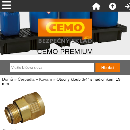
CEMO PREMIUM
Domů
»
Čerpadla
»
Kování
» Otočný kloub 3/4" s hadičníkem 19
mm