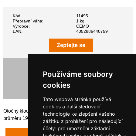
Kód:
11495
Přepravní váha:
1 kg
Výrobce:
CEMO
EAN:
4052886440759
Zeptejte se
306,00 Kč bez DPH
370,26 Kč s DPH
Používáme soubory
cookies
Tato webová stránka používá
cookies a další sledovací
Otočný kloub s vnějším závitem 3/4" a hadičníkem o
technologie ke zlepšení vašeho
průměru 19 mm. Kloub je vyroben z mosazi
zážitku z prohlížení pro následující
účely:
pro umožnění základní
Napsat recenzi
funkčnosti webu
,
pro lepší zážitek z