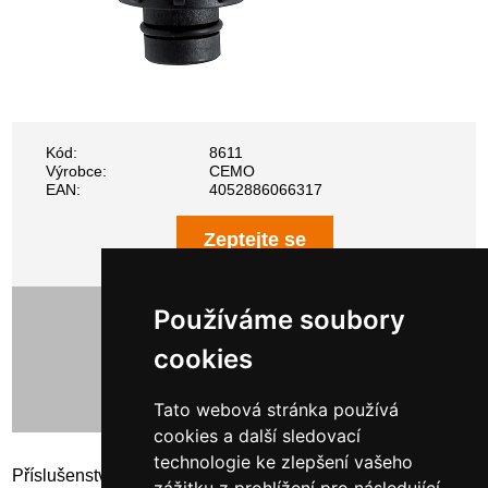
Kód:
8611
Výrobce:
CEMO
EAN:
4052886066317
Zeptejte se
364,00 Kč bez DPH
Používáme soubory
440,44 Kč s DPH
cookies
Tato webová stránka používá
cookies a další sledovací
technologie ke zlepšení vašeho
Příslušenství pro nádrže AUS 32 (AdBlue)