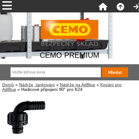
CEMO PREMIUM
Domů
»
Nádrže, tankování
»
Nádrže na AdBlue
»
Kování pro
AdBlue
» Hadicové připojení 90° pro K24