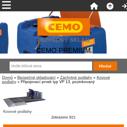
CEMO PREMIUM
Domů
»
Bezpečné skladování
»
Záchytné podlahy
»
Kovové
podlahy
» Připojovací prvek typ VP 13, pozinkovaný
Kovové podlahy
Zobrazeno 3/21