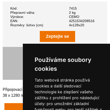
Kód:
7415
Přepravní váha:
2 kg
Výrobce:
CEMO
EAN:
4251534208516
Rozměry: šxhxv (cm)
4x128x20
Zeptejte se
1 077,00 Kč bez DPH
1 303,17 Kč s DPH
Používáme soubory
cookies
Tato webová stránka používá
cookies a další sledovací
Připojovací prvek typ VP 13, pozinkovaný Vnější rozměry:
technologie ke zlepšení vašeho
38 x 1280 mm
zážitku z prohlížení pro následující
účely:
pro umožnění základní
Napsat recenzi
funkčnosti webu
,
pro lepší zážitek z