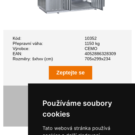
Kód:
10352
Přepravní váha:
1150 kg
Výrobce:
CEMO
EAN:
4052886328309
Rozměry: šxhxv (cm)
705x299x234
Zeptejte se
Používáme soubory
cookies
Tato webová stránka používá