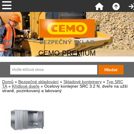
CEMO PREMIUM
Domů
»
Bezpečné skladování
»
Skladové kontejnery
»
Typ SRC
TA
»
Křídlové dveře
» Ocelový kontejner SRC 3.2 N, dveře na užší
straně, pozinkovaný a lakovaný