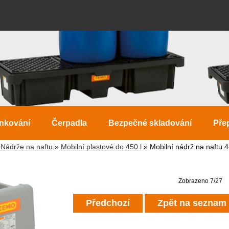
ankování
Čerpadla
Bezpečné skladování
Pře
»
Nádrže na naftu
»
Mobilní plastové do 450 l
» Mobilní nádrž na naftu 4
Zobrazeno 7/27
Předchozí
Zpět na seznam