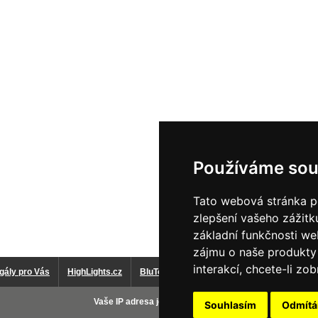
Používáme sou
Tato webová stránka po
zlepšení vašeho zážitku
základní funkčnosti w
zájmu o naše produkty 
interakcí
,
chcete-li zob
gály pro Vás
HighLights.cz
BluToGo.cz - technika pro AdBlue
Dopra
Vaše IP adresa je: 216.73.217.59
Souhlasím
Odmít