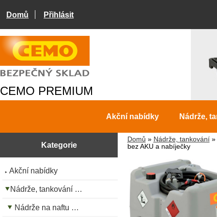
Domů
Přihlásit
CEMO PREMIUM
Akční nabídky
Nádrže, t
Domů
»
Nádrže, tankování
Kategorie
bez AKU a nabíječky
Akční nabídky
Nádrže, tankování …
Nádrže na naftu …