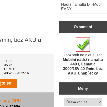
Nádrž na naftu DT-Mobil
EASY...
Oznámení
l/min, bez AKU a
Upozornit na aktualizaci
Mobilní nádrž na naftu
11686
440 l, Cematic
35 kg
3000/18V 40 l/min, bez
CEMO
AKU a nabíječky
4052886452516
jte se
Měny
Prosím vyberte ...
č bez DPH
Kč s DPH