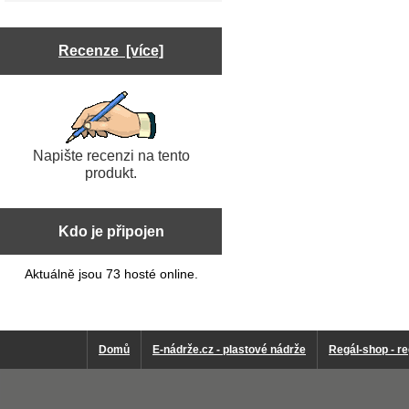
Recenze [více]
Napište recenzi na tento
produkt.
Kdo je připojen
Aktuálně jsou 73 hosté online.
Domů
E-nádrže.cz - plastové nádrže
Regál-shop - re