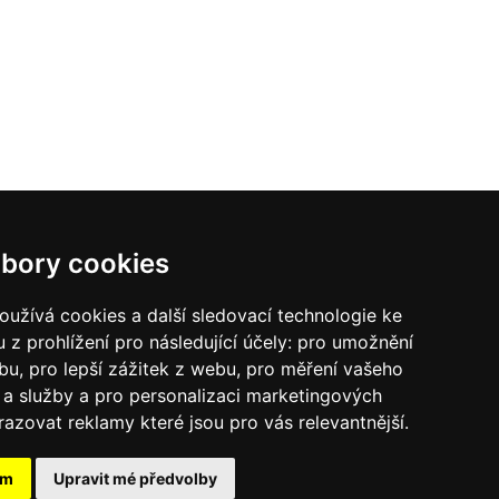
bory cookies
užívá cookies a další sledovací technologie ke
 z prohlížení pro následující účely:
pro umožnění
ebu
,
pro lepší zážitek z webu
,
pro měření vašeho
a služby a pro personalizaci marketingových
razovat reklamy které jsou pro vás relevantnější
.
va-Zdarma.eu
E-Zavlažování.cz
SCHAKE - vybavení staveb
ám
Upravit mé předvolby