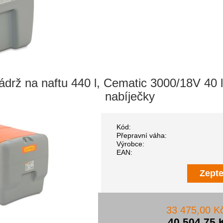
ádrž na naftu 440 l, Cematic 3000/18V 40 
nabíječky
Kód:
Přepravní váha:
Výrobce:
EAN:
Zepte
33 475,00 K
40 504,75 