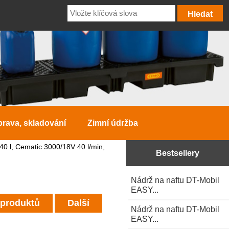
prava, skladování
Zimní údržba
40 l, Cematic 3000/18V 40 l/min,
Bestsellery
Nádrž na naftu DT-Mobil
EASY...
 produktů
Další
Nádrž na naftu DT-Mobil
EASY...