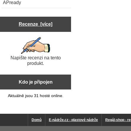
APready
Recenze [více]
Napište recenzi na tento
produkt.
Kdo je připojen
Aktuálně jsou 31 hosté online.
Domů
E-nádrže.cz - plastové nádrže
Regál-shop - re