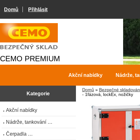
Domů
Přihlásit
CEMO PREMIUM
Akční nabídky
Nádrže, t
Domů
»
Bezpečné skladován
Kategorie
- 1fázová, lockEx, nožičky
Akční nabídky
Nádrže, tankování …
Čerpadla …