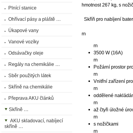
hmotnost 267 kg, s noži
Plnící stanice
Ohřívací pásy a pláště …
Skříň pro nabíjení bate
Úkapové vany
rn
Vanové vozíky
rn
3500 W (16A)
Odsávačky oleje
rn
Regály na chemikálie …
Požární prostor pr
rn
Sběr použitých látek
Vnitřní zařízení pr
Skříně na chemikálie
rn
oddělené nakládání
Přeprava AKU článků
rn
Skříně …
až čtyři úložné úr
rn
AKU skladovací, nabíjecí
s nožičkami
skříně …
rn