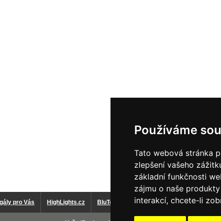
Používáme sou
Tato webová stránka po
zlepšení vašeho zážitku
základní funkčnosti w
zájmu o naše produkty 
interakcí
,
chcete-li zob
gály pro Vás
HighLights.cz
BluToGo.cz - technika pro AdBlue
Dopra