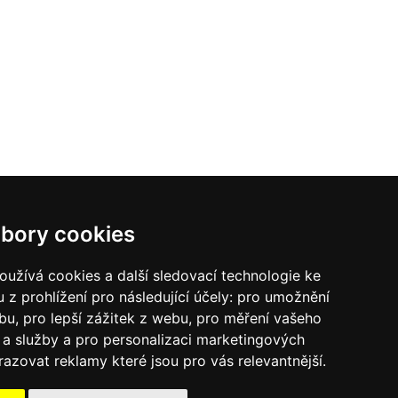
bory cookies
užívá cookies a další sledovací technologie ke
 z prohlížení pro následující účely:
pro umožnění
ebu
,
pro lepší zážitek z webu
,
pro měření vašeho
a služby a pro personalizaci marketingových
razovat reklamy které jsou pro vás relevantnější
.
va-Zdarma.eu
E-Zavlažování.cz
SCHAKE - vybavení staveb