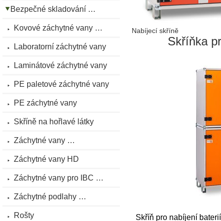
Bezpečné skladování …
Kovové záchytné vany …
Nabíjecí skříně
Skříňka p
Laboratorní záchytné vany
Laminátové záchytné vany
PE paletové záchytné vany
PE záchytné vany
Skříně na hořlavé látky
Záchytné vany …
Záchytné vany HD
Záchytné vany pro IBC …
Záchytné podlahy …
Rošty
Skříň pro nabíjení bate