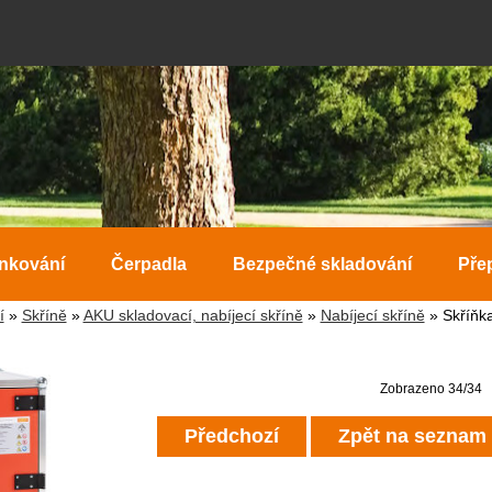
ankování
Čerpadla
Bezpečné skladování
Pře
í
»
Skříně
»
AKU skladovací, nabíjecí skříně
»
Nabíjecí skříně
» Skříňka
Zobrazeno 34/34
Předchozí
Zpět na seznam