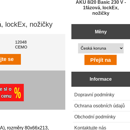
AKU 8/20 Basic 230 V -
1fázová, lockEx,
nožičky
, lockEx, nožičky
Měny
12048
Prosím vyberte ...
CEMO
jte se
Informace
Dopravní podmínky
Ochrana osobních údajů
Obchodní podmínky
Kontaktujte nás
6A), rozměry 80x66x213,