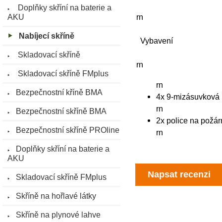
Doplňky skříní na baterie a
rn
AKU
Nabíjecí skříně
Vybavení
Skladovací skříně
rn
Skladovací skříně FMplus
rn
Bezpečnostní kříně BMA
4x 9-mizásuvková l
rn
Bezpečnostní skříně BMA
2x police na požár
Bezpečnostní skříně PROline
rn
Doplňky skříní na baterie a
AKU
Napsat recenzi
Skladovací skříně FMplus
Skříně na hořlavé látky
Skříně na plynové lahve