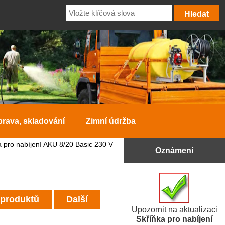
prava, skladování
Zimní údržba
 pro nabíjení AKU 8/20 Basic 230 V
Oznámení
 produktů
Další
Upozornit na aktualizaci
Skříňka pro nabíjení