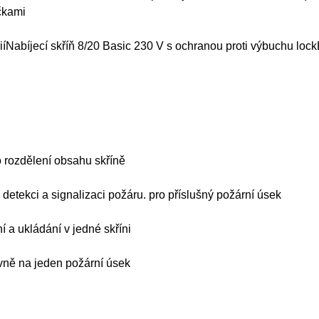
čkami
riíNabíjecí skříň 8/20 Basic 230 V s ochranou proti výbuchu loc
o rozdělení obsahu skříně
o detekci a signalizaci požáru. pro příslušný požární úsek
 a ukládání v jedné skříni
ovně na jeden požární úsek