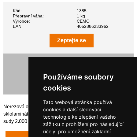
Kód:
1385
Přepravní váha:
1 kg
Výrobce:
CEMO
EAN:
4052886233962
Zeptejte se
4 232,00 Kč bez DPH
5 120,72 Kč s DPH
Používáme soubory
cookies
Tato webová stránka používá
Nerezová ocelová příruba se závitem, 3 otovry, 1" AG pro
cookies a další sledovací
sklolaminátové cisterny od 1.600 l do 15.500 l a plastové
technologie ke zlepšení vašeho
sudy 2.000 l
zážitku z prohlížení pro následující
účely:
pro umožnění základní