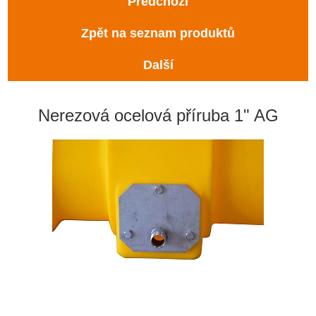
Předchozí
Zpět na seznam produktů
Další
Nerezová ocelová příruba 1" AG