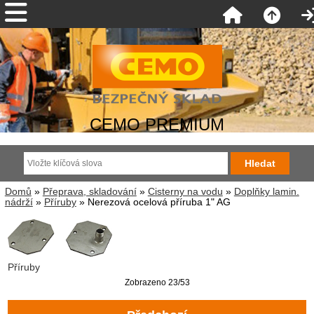
CEMO PREMIUM
Domů
»
Přeprava, skladování
»
Cisterny na vodu
»
Doplňky lamin.
nádrží
»
Příruby
» Nerezová ocelová příruba 1" AG
Příruby
Zobrazeno 23/53