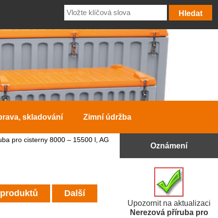
prava, skladování
Zimní údržba
ba pro cisterny 8000 – 15500 l, AG
Oznámení
 produktů
Další
Upozornit na aktualizaci
Nerezová příruba pro