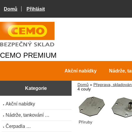
Domů
Přihlásit
CEMO PREMIUM
Akční nabídky
Nádrže, t
Domů
»
Přeprava, skladován
Kategorie
4 couly
Akční nabídky
Nádrže, tankování …
Příruby
Čerpadla …