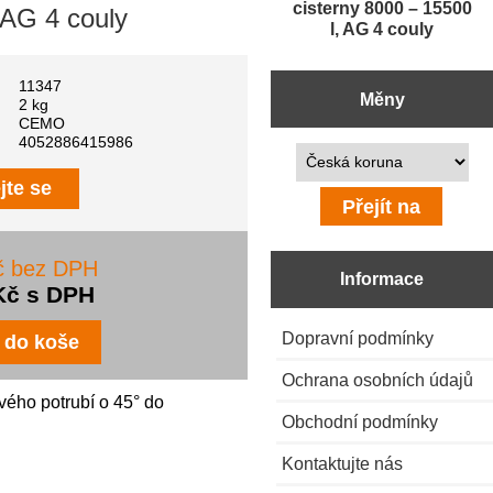
cisterny 8000 – 15500
 AG 4 couly
l, AG 4 couly
11347
Měny
2 kg
CEMO
4052886415986
Prosím vyberte ...
jte se
č bez DPH
Informace
Kč s DPH
Dopravní podmínky
Ochrana osobních údajů
vého potrubí o 45° do
Obchodní podmínky
Kontaktujte nás