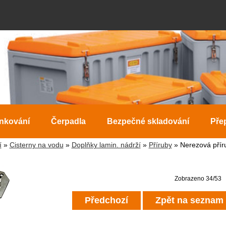
ankování
Čerpadla
Bezpečné skladování
Pře
í
»
Cisterny na vodu
»
Doplňky lamin. nádrží
»
Příruby
» Nerezová příru
Zobrazeno 34/53
Předchozí
Zpět na seznam