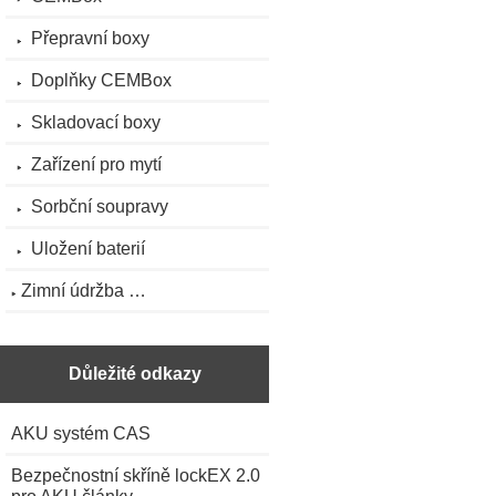
Přepravní boxy
Doplňky CEMBox
Skladovací boxy
Zařízení pro mytí
Sorbční soupravy
Uložení baterií
Zimní údržba …
Důležité odkazy
AKU systém CAS
Bezpečnostní skříně lockEX 2.0
pro AKU články