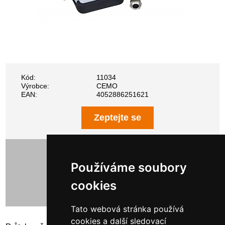
Kód:
11034
Výrobce:
CEMO
EAN:
4052886251621
Zeptejte se
5 892,00 Kč bez DPH
7 129,32 Kč s DPH
Používáme soubory
cookies
Tato webová stránka používá
cookies a další sledovací