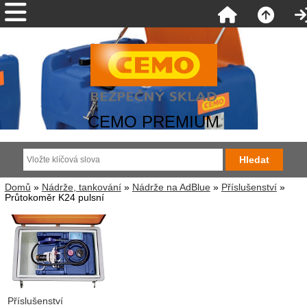
CEMO PREMIUM
Domů
»
Nádrže, tankování
»
Nádrže na AdBlue
»
Příslušenství
»
Průtokoměr K24 pulsní
Příslušenství