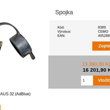
Spojka
Kód:
8389
Výrobce:
CEMO
EAN:
405288
Zepte
13 390,00 K
16 201,90 
e AUS 32 (AdBlue)