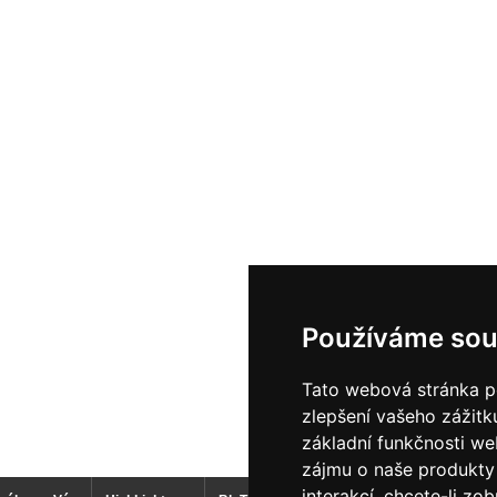
Používáme sou
Tato webová stránka po
zlepšení vašeho zážitku
základní funkčnosti w
zájmu o naše produkty 
interakcí
,
chcete-li zob