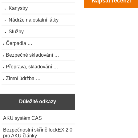
Napsat recenzi
Kanystry
Nádrže na ostatní látky
Služby
Čerpadla …
Bezpečné skladování …
Přeprava, skladování …
Zimní údržba …
Důležité odkazy
AKU systém CAS
Bezpečnostní skříně lockEX 2.0
pro AKU články