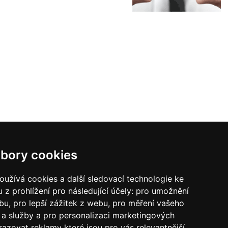
bory cookies
užívá cookies a další sledovací technologie ke
 z prohlížení pro následující účely:
pro umožnění
ebu
,
pro lepší zážitek z webu
,
pro měření vašeho
a služby a pro personalizaci marketingových
razovat reklamy které jsou pro vás relevantnější
.