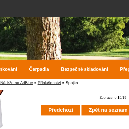
ankování
Čerpadla
Bezpečné skladování
Pře
»
Nádrže na AdBlue
»
Příslušenství
» Spojka
Zobrazeno 15/19
Předchozí
Zpět na seznam