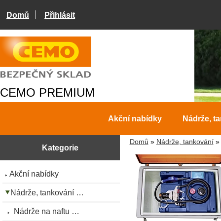
Domů
Přihlásit
CEMO PREMIUM
Akční nabídky
Nádrže, t
Domů
»
Nádrže, tankování
Kategorie
Akční nabídky
Nádrže, tankování …
Nádrže na naftu …