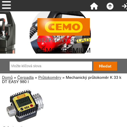
CEMO PREMIUM
Domů
»
Čerpadla
»
Průtokoměry
» Mechanický průtokoměr K 33 k
DT EASY 980 l