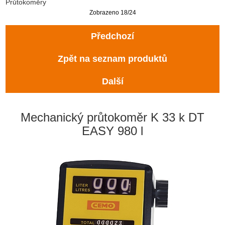
Průtokoměry
Zobrazeno 18/24
Předchozí
Zpět na seznam produktů
Další
Mechanický průtokoměr K 33 k DT
EASY 980 l