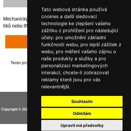
Tato webová stránka používá
cookies a další sledovací
Mechanický průtokoměr K 33 k nádrži DT-Mobil Easy 980
technologie ke zlepšení vašeho
litrů nebo 850/100 litrů
zážitku z prohlížení pro následující
účely:
pro umožnění základní
Napsat recenzi
funkčnosti webu
,
pro lepší zážitek z
webu
,
pro měření vašeho zájmu o
naše produkty a služby a pro
Tento produkt byl přidán do našeho katalogu dne neděle 14
personalizaci marketingových
ledna, 2018.
interakcí
,
chcete-li zobrazovat
reklamy které jsou pro vás
relevantnější
.
Vaše IP adresa je: 216.73.217.126
Souhlasím
Copyright © 2026
CEMO shop (PREMIUM partner CEMO GmbH)
. Provozováno
Odmítám
na
Zen Cart
Aktualizovat nastavení Cookies
Upravit mé předvolby