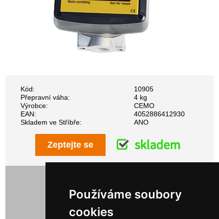
Kód:
10905
Přepravní váha:
4 kg
Výrobce:
CEMO
EAN:
4052886412930
Skladem ve Stříbře:
ANO
Zeptejte se
11 248,00 Kč bez DPH
13 610,08 Kč s DPH
Používáme soubory
cookies