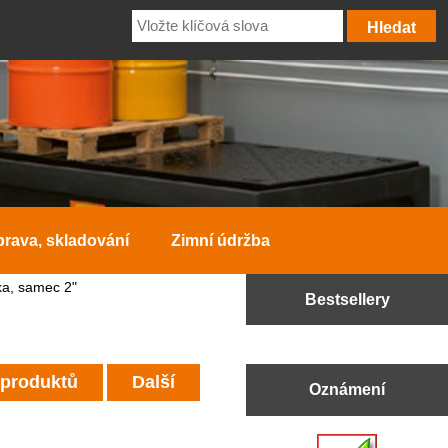
prava, skladování
Zimní údržba
a, samec 2"
Bestsellery
 produktů
Další
Oznámení