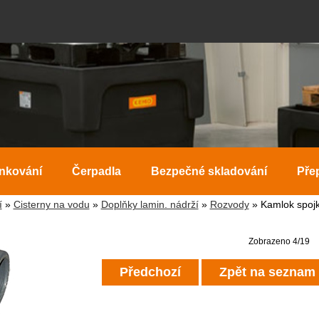
ankování
Čerpadla
Bezpečné skladování
Pře
í
»
Cisterny na vodu
»
Doplňky lamin. nádrží
»
Rozvody
» Kamlok spojk
Zobrazeno 4/19
Předchozí
Zpět na seznam