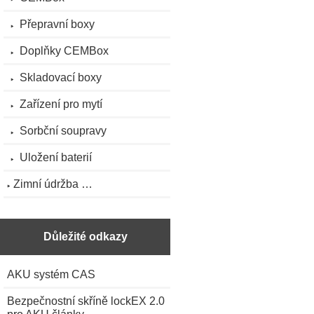
Přepravní boxy
Doplňky CEMBox
Skladovací boxy
Zařízení pro mytí
Sorbční soupravy
Uložení baterií
Zimní údržba …
Důležité odkazy
AKU systém CAS
Bezpečnostní skříně lockEX 2.0
pro AKU články