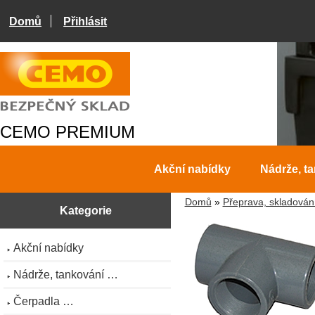
Domů
Přihlásit
CEMO PREMIUM
Akční nabídky
Nádrže, t
Domů
»
Přeprava, skladován
Kategorie
Akční nabídky
Nádrže, tankování …
Čerpadla …