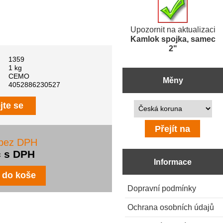
Upozornit na aktualizaci
Kamlok spojka, samec
2"
1359
1 kg
CEMO
Měny
4052886230527
Prosím vyberte ...
jte se
 bez DPH
č s DPH
Informace
Dopravní podmínky
Ochrana osobních údajů