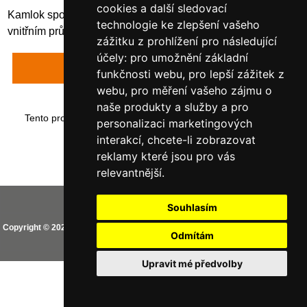
cookies a další sledovací
Kamlok spojka, samice s hadicovou tryskou pro hadici s
technologie ke zlepšení vašeho
vnitřním průměrem 40 mm pro V-díl 1 1/2"
zážitku z prohlížení pro následující
účely:
pro umožnění základní
Napsat recenzi
funkčnosti webu
,
pro lepší zážitek z
webu
,
pro měření vašeho zájmu o
naše produkty a služby a pro
Tento produkt byl přidán do našeho katalogu dne neděle 14
personalizaci marketingových
ledna, 2018.
interakcí
,
chcete-li zobrazovat
reklamy které jsou pro vás
relevantnější
.
Vaše IP adresa je: 216.73.217.24
Souhlasím
Copyright © 2026
CEMO shop (PREMIUM partner CEMO GmbH)
. Provozováno
Odmítám
na
Zen Cart
Aktualizovat nastavení Cookies
Upravit mé předvolby