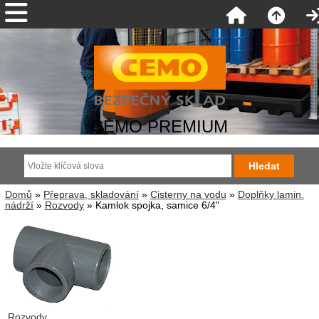
CEMO PREMIUM
Domů
»
Přeprava, skladování
»
Cisterny na vodu
»
Doplňky lamin.
nádrží
»
Rozvody
» Kamlok spojka, samice 6/4"
Rozvody