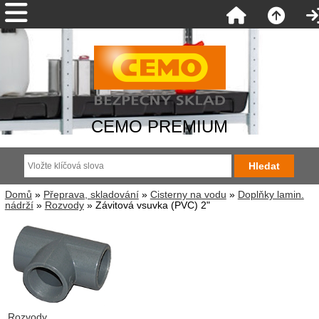
CEMO PREMIUM
Domů
»
Přeprava, skladování
»
Cisterny na vodu
»
Doplňky lamin.
nádrží
»
Rozvody
» Závitová vsuvka (PVC) 2"
Rozvody