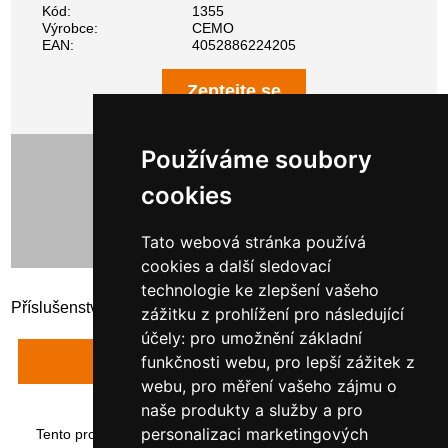
Kód:
1355
Výrobce:
CEMO
EAN:
4052886224205
Zeptejte se
Používáme soubory
1 607,00 Kč bez DPH
1 944,47 Kč s DPH
cookies
Tato webová stránka používá
cookies a další sledovací
technologie ke zlepšení vašeho
Příslušenství ke sklolaminátovým cisternám
zážitku z prohlížení pro následující
účely:
pro umožnění základní
Napsat recenzi
funkčnosti webu
,
pro lepší zážitek z
webu
,
pro měření vašeho zájmu o
naše produkty a služby a pro
personalizaci marketingových
Tento produkt byl přidán do našeho katalogu dne neděle 14