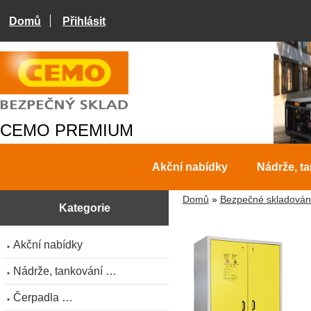
Domů
Přihlásit
CEMO PREMIUM
Akční nabídky
Nádrže, t
Domů
»
Bezpečné skladován
Kategorie
Akční nabídky
Nádrže, tankování …
Čerpadla …