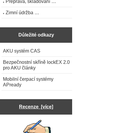
Přeprava, skladování …
Zimní údržba …
Důležité odkazy
AKU systém CAS
Bezpečnostní skříně lockEX 2.0
pro AKU články
Mobilní čerpací systémy
APready
Recenze [více]