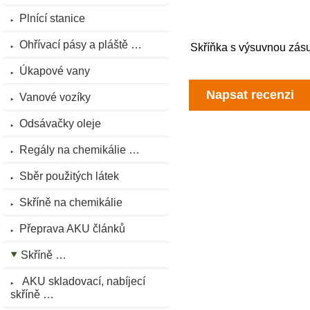
Plnící stanice
Ohřívací pásy a pláště …
Skříňka s výsuvnou zásu
Úkapové vany
Napsat recenzi
Vanové vozíky
Odsávačky oleje
Regály na chemikálie …
Sběr použitých látek
Skříně na chemikálie
Přeprava AKU článků
Skříně …
AKU skladovací, nabíjecí
skříně …