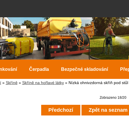
ankování
Čerpadla
Bezpečné skladování
Pře
í
»
Skříně
»
Skříně na hořlavé látky
» Nízká ohnivzdorná skříň pod stů
Zobrazeno 18/20
Předchozí
Zpět na seznam