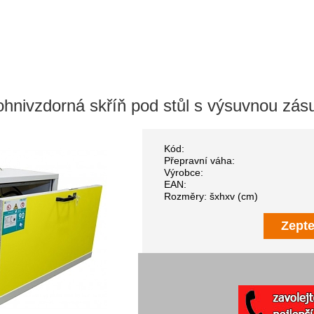
ohnivzdorná skříň pod stůl s výsuvnou z
Kód:
Přepravní váha:
Výrobce:
EAN:
Rozměry: šxhxv (cm)
Zepte