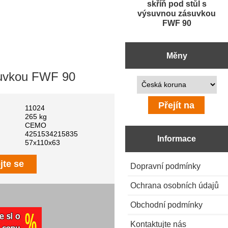
skříň pod stůl s
výsuvnou zásuvkou
FWF 90
Měny
ásuvkou FWF 90
Prosím vyberte ...
11024
265 kg
CEMO
4251534215835
Informace
57x110x63
jte se
Dopravní podmínky
Ochrana osobních údajů
Obchodní podmínky
Kontaktujte nás