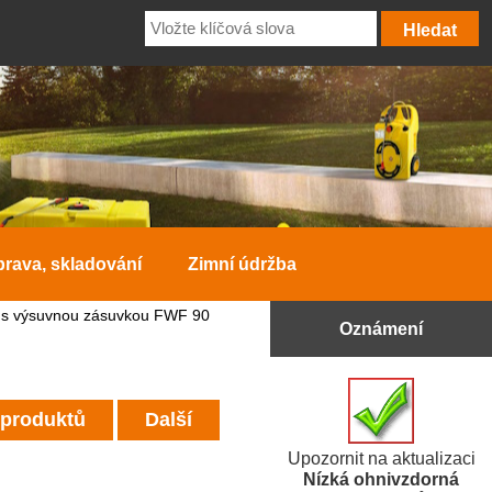
prava, skladování
Zimní údržba
l s výsuvnou zásuvkou FWF 90
Oznámení
 produktů
Další
Upozornit na aktualizaci
Nízká ohnivzdorná