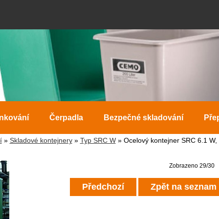
ankování
Čerpadla
Bezpečné skladování
Pře
í
»
Skladové kontejnery
»
Typ SRC W
» Ocelový kontejner SRC 6.1 W, 
Zobrazeno 29/30
Předchozí
Zpět na seznam