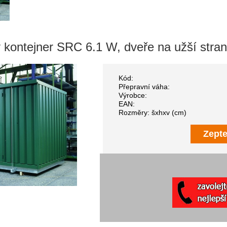
 kontejner SRC 6.1 W, dveře na užší stra
Kód:
Přepravní váha:
Výrobce:
EAN:
Rozměry: šxhxv (cm)
Zepte