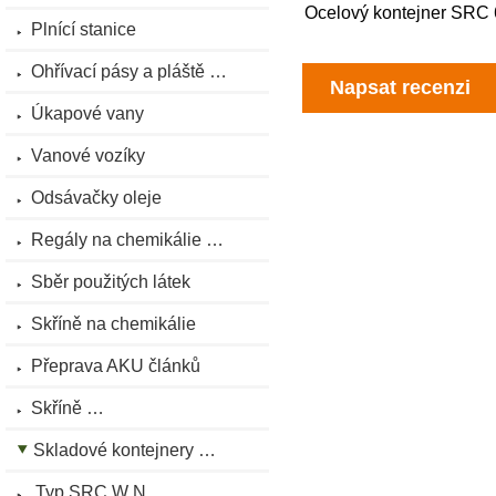
Ocelový kontejner SRC 6
Plnící stanice
Ohřívací pásy a pláště …
Napsat recenzi
Úkapové vany
Vanové vozíky
Odsávačky oleje
Regály na chemikálie …
Sběr použitých látek
Skříně na chemikálie
Přeprava AKU článků
Skříně …
Skladové kontejnery …
Typ SRC W N