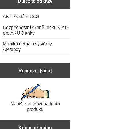
Důležité odkazy
AKU systém CAS
Bezpečnostní skříně lockEX 2.0
pro AKU články
Mobilní čerpací systémy
APready
Recenze [více]
Napište recenzi na tento
produkt.
Kdo je připojen