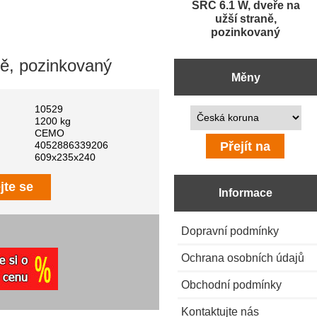
SRC 6.1 W, dveře na
užší straně,
pozinkovaný
ně, pozinkovaný
Měny
10529
Prosím vyberte ...
1200 kg
CEMO
4052886339206
609x235x240
jte se
Informace
Dopravní podmínky
Ochrana osobních údajů
Obchodní podmínky
Kontaktujte nás