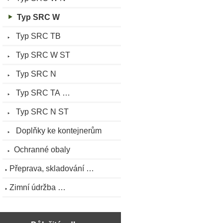
Typ SRC W
Typ SRC TB
Typ SRC W ST
Typ SRC N
Typ SRC TA …
Typ SRC N ST
Doplňky ke kontejnerům
Ochranné obaly
Přeprava, skladování …
Zimní údržba …