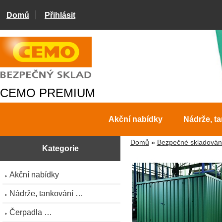
Domů
Přihlásit
CEMO PREMIUM
Akční nabídky
Nádrže, t
Domů
»
Bezpečné skladován
Kategorie
Akční nabídky
Nádrže, tankování …
Čerpadla …