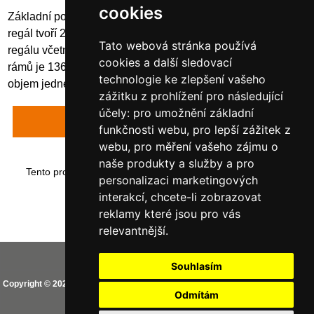
cookies
Základní pozinkovaný regál s vanovými policemi. Základní
regál tvoří 2 rámy a příslušný počet polic. Celková hloubka
Tato webová stránka používá
regálu včetně rámu je 535 mm, celková délka regálu včetně
cookies a další sledovací
rámů je 1360 mm. Výška regálu je 2000 mm. Záchytná
technologie ke zlepšení vašeho
objem jedné vanové police je 25 litrů.
zážitku z prohlížení pro následující
účely:
pro umožnění základní
Napsat recenzi
funkčnosti webu
,
pro lepší zážitek z
webu
,
pro měření vašeho zájmu o
naše produkty a služby a pro
Tento produkt byl přidán do našeho katalogu dne středa 19
personalizaci marketingových
června, 2019.
interakcí
,
chcete-li zobrazovat
reklamy které jsou pro vás
relevantnější
.
Vaše IP adresa je: 216.73.217.129
Souhlasím
Copyright © 2026
CEMO shop (PREMIUM partner CEMO GmbH)
. Provozováno
Odmítám
na
Zen Cart
Aktualizovat nastavení Cookies