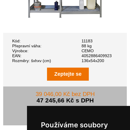
Kód:
11183
Přepravní váha:
88 kg
Výrobce:
CEMO
EAN:
4052886409923
Rozměry: šxhxv (cm)
136x54x200
Zeptejte se
39 046,00 Kč bez DPH
47 245,66 Kč s DPH
Používáme soubory