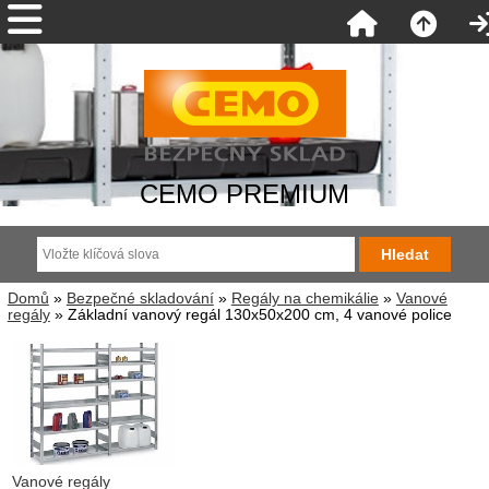
CEMO PREMIUM
Domů
»
Bezpečné skladování
»
Regály na chemikálie
»
Vanové
regály
» Základní vanový regál 130x50x200 cm, 4 vanové police
Vanové regály