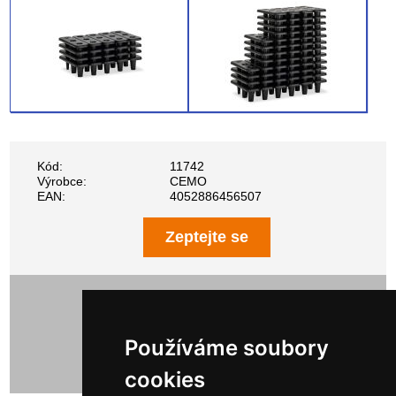
Kód:
11742
Výrobce:
CEMO
EAN:
4052886456507
Zeptejte se
442,00 Kč bez DPH
534,82 Kč s DPH
Používáme soubory
cookies