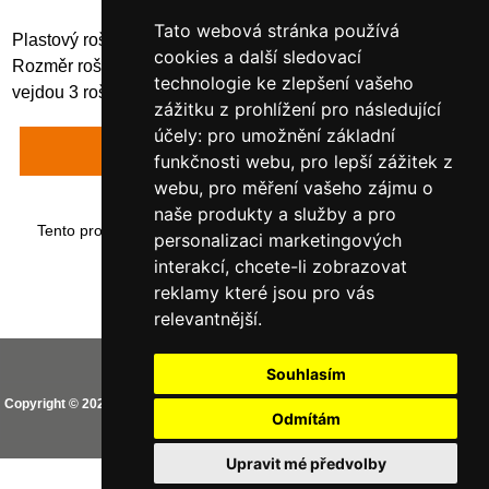
Tato webová stránka používá
Plastový rošt do regálových záchytných van hloubky 50 cm.
cookies a další sledovací
Rozměr roštu je 50x32x10 cm. Do police délky 100 cm, se
technologie ke zlepšení vašeho
vejdou 3 rošty, do police délky 130 cm se vejdou 4 rošty.
zážitku z prohlížení pro následující
účely:
pro umožnění základní
Napsat recenzi
funkčnosti webu
,
pro lepší zážitek z
webu
,
pro měření vašeho zájmu o
naše produkty a služby a pro
Tento produkt byl přidán do našeho katalogu dne pondělí 02
personalizaci marketingových
května, 2022.
interakcí
,
chcete-li zobrazovat
reklamy které jsou pro vás
relevantnější
.
Vaše IP adresa je: 216.73.217.81
Souhlasím
Copyright © 2026
CEMO shop (PREMIUM partner CEMO GmbH)
. Provozováno
Odmítám
na
Zen Cart
Aktualizovat nastavení Cookies
Upravit mé předvolby