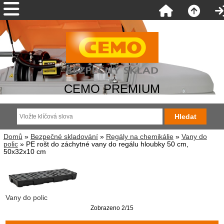
CEMO PREMIUM
Domů
»
Bezpečné skladování
»
Regály na chemikálie
»
Vany do
polic
» PE rošt do záchytné vany do regálu hloubky 50 cm,
50x32x10 cm
Vany do polic
Zobrazeno 2/15