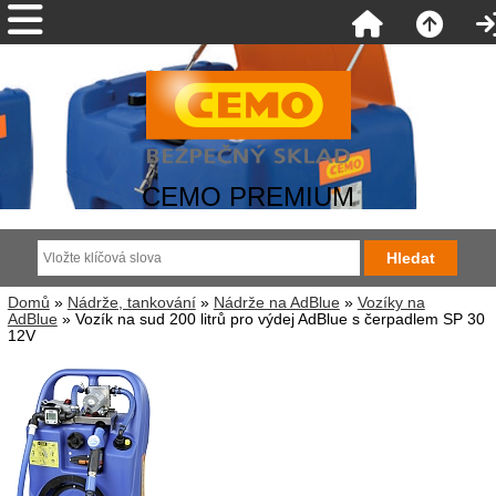
CEMO PREMIUM
Domů
»
Nádrže, tankování
»
Nádrže na AdBlue
»
Vozíky na
AdBlue
» Vozík na sud 200 litrů pro výdej AdBlue s čerpadlem SP 30
12V