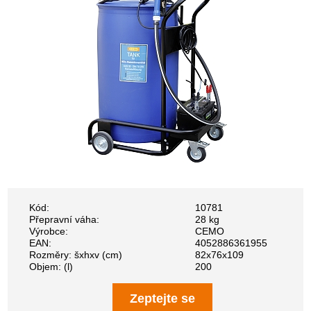
Kód:
10781
Přepravní váha:
28 kg
Výrobce:
CEMO
EAN:
4052886361955
Rozměry: šxhxv (cm)
82x76x109
Objem: (l)
200
Zeptejte se