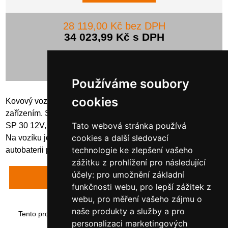
28 119,00 Kč bez DPH
34 023,99 Kč s DPH
Používáme soubory
cookies
Kovový vozík pro převoz sudu 200 litrů s AdBlue s výdejním
zařízením. Součástí vozíku je ponorné čerpadlo na AdBlue
Tato webová stránka používá
SP 30 12V, výdejní hadice 4 metry s automatickou pistolí.
cookies a další sledovací
Na vozíku je plošina, na kterou lze umístit klasickou
technologie ke zlepšení vašeho
autobaterii pro nezávislé napájení čerpadla.
zážitku z prohlížení pro následující
účely:
pro umožnění základní
Napsat recenzi
funkčnosti webu
,
pro lepší zážitek z
webu
,
pro měření vašeho zájmu o
naše produkty a služby a pro
Tento produkt byl přidán do našeho katalogu dne neděle 14
ledna, 2018.
personalizaci marketingových