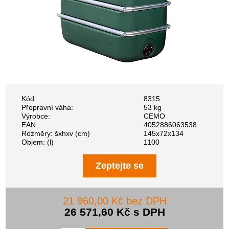
Kód:
8315
Přepravní váha:
53 kg
Výrobce:
CEMO
EAN:
4052886063538
Rozměry: šxhxv (cm)
145x72x134
Objem: (l)
1100
Zeptejte se
21 960,00 Kč bez DPH
26 571,60 Kč s DPH