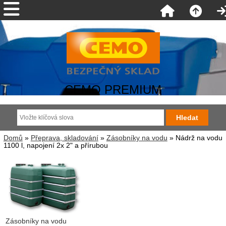
CEMO PREMIUM
Domů
»
Přeprava, skladování
»
Zásobníky na vodu
» Nádrž na vodu
1100 l, napojení 2x 2" a přírubou
Zásobníky na vodu