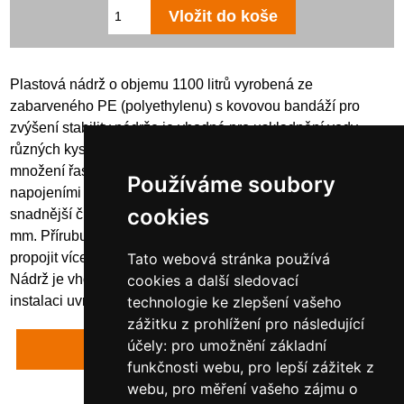
Plastová nádrž o objemu 1100 litrů vyrobená ze
zabarveného PE (polyethylenu) s kovovou bandáží pro
zvýšení stability nádrže je vhodná pro uskladnění vody,
různých kyselin a louhů. Zabarvení materiálu zabraňuje
množení řas uvnitř nádrže. Nádrže jsou vybaveny několika
Používáme soubory
napojeními o průměru 2" a přírubou ve spodní části pro
cookies
snadnější čištění nádrže a revizní šachtou o průměru 400
mm. Přírubu lze dovybavit kohoutem nebo pomocí ní
propojit více nádrží dohromady a získat větší zásobu vody.
Tato webová stránka používá
Nádrž je vhodná pro uchování pitné vody. Nádrž je vhodná k
cookies a další sledovací
instalaci uvnitř budov - projde dveřmi šíře 80 cm!
technologie ke zlepšení vašeho
zážitku z prohlížení pro následující
účely:
pro umožnění základní
Napsat recenzi
funkčnosti webu
,
pro lepší zážitek z
webu
,
pro měření vašeho zájmu o