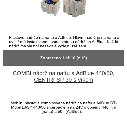
Plastové nádrže na naftu a AdBlue. Hlavní nádrž je na naftu a
uvnitř má instalovanou samostatnou nádrž na AdBlue. Každá
nádrž má vlastní nezávislé výdejní zařízení
Zobrazeno
1
až
10
(z
10
)
COMBI nádrž na naftu a AdBlue 440/50,
CENTRI SP 30 s víkem
Mobilní plastová kombinovaná nádrž na naftu a AdBlue DT-
Mobil EASY 440/50 s čerpadlem na 24V o objemu 440 litrů
(nafta) a 50 l (AdBlue)....