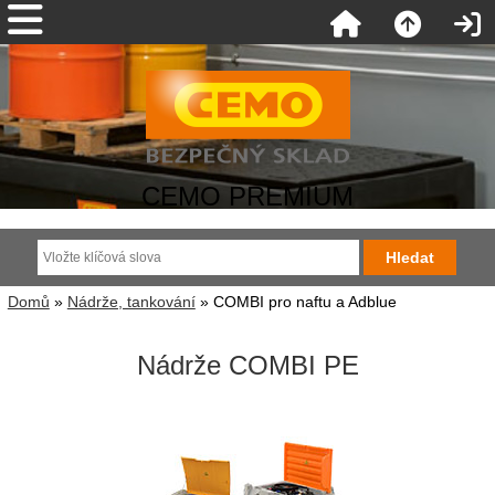
CEMO PREMIUM
Domů
»
Nádrže, tankování
» COMBI pro naftu a Adblue
Nádrže COMBI PE