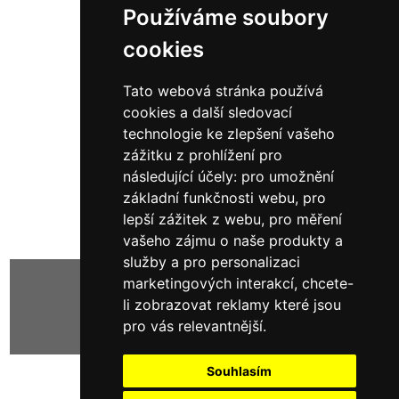
Používáme soubory
cookies
Tato webová stránka používá
10991
cookies a další sledovací
43 384,00 Kč bez DPH
technologie ke zlepšení vašeho
52 494,64 Kč s DPH
zážitku z prohlížení pro
následující účely:
pro umožnění
základní funkčnosti webu
,
pro
lepší zážitek z webu
,
pro měření
vašeho zájmu o naše produkty a
služby a pro personalizaci
marketingových interakcí
,
chcete-
li zobrazovat reklamy které jsou
Zobrazeno
1
až
10
(z
10
)
pro vás relevantnější
.
Souhlasím