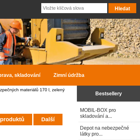
prava, skladování
Zimní údržba
pečných materiálů 170 l, zelený
Bestsellery
MOBIL-BOX pro
skladování a...
 produktů
Další
Depot na nebezpečné
látky pro...