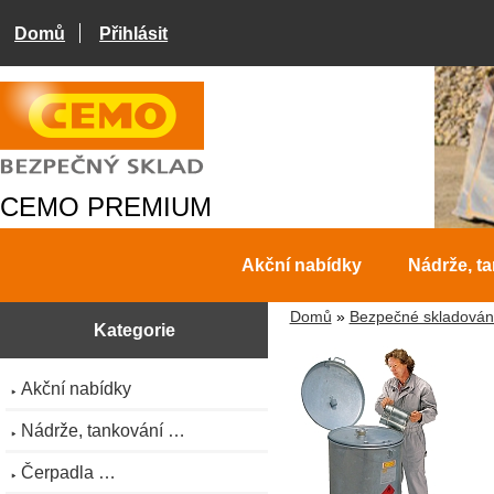
Domů
Přihlásit
CEMO PREMIUM
Akční nabídky
Nádrže, t
Domů
»
Bezpečné skladován
Kategorie
Akční nabídky
Nádrže, tankování …
Čerpadla …