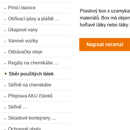
Plnící stanice
Plastový box s uzamyka
materiálů. Box má objem 
Ohřívací pásy a pláště …
hořlavé látky nebo látky z
Úkapové vany
Vanové vozíky
Napsat recenzi
Odsávačky oleje
Regály na chemikálie …
Sběr použitých látek
Skříně na chemikálie
Přeprava AKU článků
Skříně …
Skladové kontejnery …
Ochranné obaly