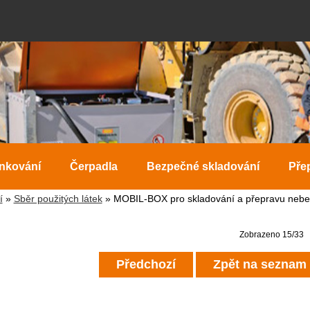
ankování
Čerpadla
Bezpečné skladování
Pře
í
»
Sběr použitých látek
» MOBIL-BOX pro skladování a přepravu nebez
Zobrazeno 15/33
Předchozí
Zpět na seznam