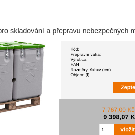
 skladování a přepravu nebezpečných mat
Kód:
Přepravní váha:
Výrobce:
EAN:
Rozměry: šxhxv (cm)
Objem: (l)
Zepte
7 767,00 K
9 398,07 