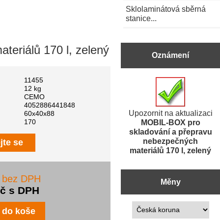
Sklolaminátová sběrná
stanice...
eriálů 170 l, zelený
Oznámení
11455
12 kg
CEMO
4052886441848
Upozornit na aktualizaci
60x40x88
MOBIL-BOX pro
170
skladování a přepravu
nebezpečných
jte se
materiálů 170 l, zelený
č bez DPH
Měny
Kč s DPH
Prosím vyberte ...