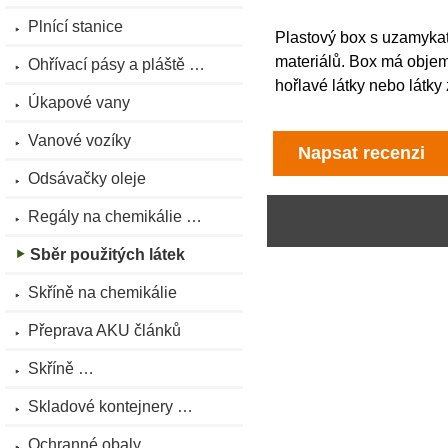
Plnící stanice
Plastový box s uzamyka
materiálů. Box má objem 
Ohřívací pásy a pláště …
hořlavé látky nebo látky z
Úkapové vany
Vanové vozíky
Napsat recenzi
Odsávačky oleje
Regály na chemikálie …
Sběr použitých látek
Skříně na chemikálie
Přeprava AKU článků
Skříně …
Skladové kontejnery …
Ochranné obaly