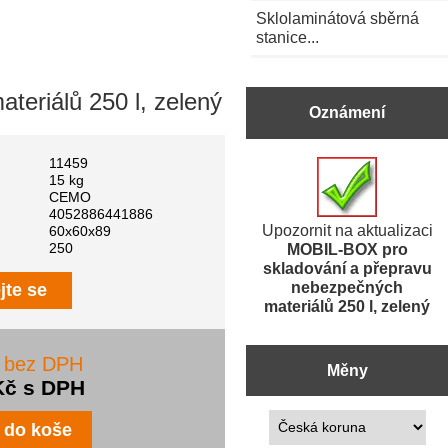
Sklolaminátová sběrná
stanice...
eriálů 250 l, zelený
Oznámení
11459
15 kg
CEMO
4052886441886
Upozornit na aktualizaci
60x60x89
MOBIL-BOX pro
250
skladování a přepravu
nebezpečných
jte se
materiálů 250 l, zelený
č bez DPH
Měny
Kč s DPH
Prosím vyberte ...