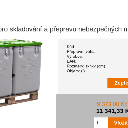
 skladování a přepravu nebezpečných mat
Kód:
Přepravní váha:
Výrobce:
EAN:
Rozměry: šxhxv (cm)
Objem: (l)
Zepte
9 373,00 K
11 341,33 