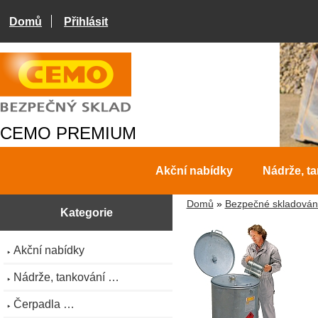
Domů
Přihlásit
CEMO PREMIUM
Akční nabídky
Nádrže, t
Domů
»
Bezpečné skladován
Kategorie
Akční nabídky
Nádrže, tankování …
Čerpadla …