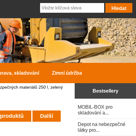
prava, skladování
Zimní údržba
pečných materiálů 250 l, zelený
Bestsellery
MOBIL-BOX pro
skladování a...
 produktů
Další
Depot na nebezpečné
látky pro...