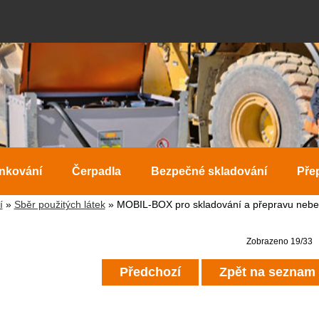
ankování
Čerpadla
Bezpečné skladování
Pře
í
»
Sběr použitých látek
» MOBIL-BOX pro skladování a přepravu nebez
Zobrazeno 19/33
Předchozí
Zpět na seznam