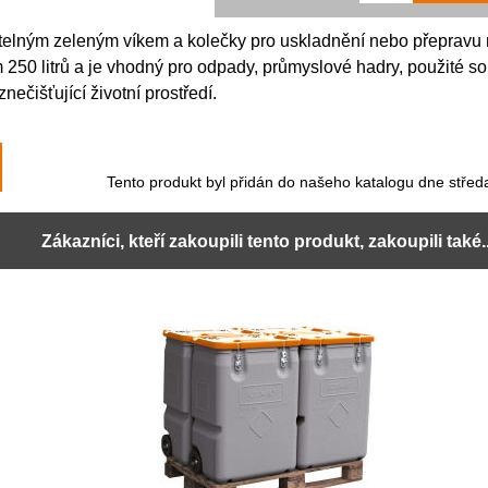
telným zeleným víkem a kolečky pro uskladnění nebo přepravu
250 litrů a je vhodný pro odpady, průmyslové hadry, použité so
nečišťující životní prostředí.
Tento produkt byl přidán do našeho katalogu dne středa
Zákazníci, kteří zakoupili tento produkt, zakoupili také..