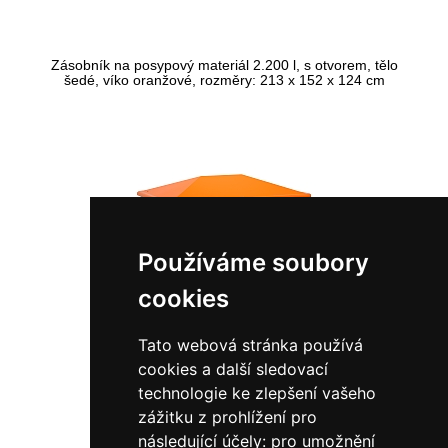
Zásobník na posypový materiál 2.200 l, s otvorem, tělo
šedé, víko oranžové, rozměry: 213 x 152 x 124 cm
Používáme soubory
cookies
7440
Tato webová stránka používá
85 696,00 Kč bez DPH
cookies a další sledovací
103 692,16 Kč s DPH
technologie ke zlepšení vašeho
zážitku z prohlížení pro
následující účely:
pro umožnění