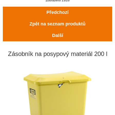
Zobrazeno 13/26
Předchozí
Zpět na seznam produktů
Další
Zásobník na posypový materiál 200 l