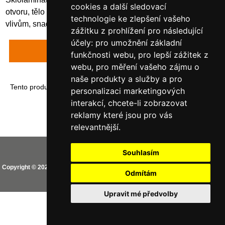
cookies a další sledovací
otvoru, tělo i víko ve žluté barvě, odolný proti povětrnostním
technologie ke zlepšení vašeho
vlivům, snadné otevírání se samouzavírací sponou
zážitku z prohlížení pro následující
účely:
pro umožnění základní
Napsat recenzi
funkčnosti webu
,
pro lepší zážitek z
webu
,
pro měření vašeho zájmu o
naše produkty a služby a pro
Tento produkt byl přidán do našeho katalogu dne úterý 01 ledna,
personalizaci marketingových
2019.
interakcí
,
chcete-li zobrazovat
reklamy které jsou pro vás
relevantnější
.
Vaše IP adresa je: 216.73.217.81
Souhlasím
Copyright © 2026
CEMO shop (PREMIUM partner CEMO GmbH)
. Provozováno
Odmítám
na
Zen Cart
Aktualizovat nastavení Cookies
Upravit mé předvolby