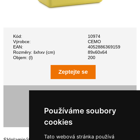
Kód:
10974
Výrobce:
CEMO
EAN:
4052886369159
Rozměry: šxhxv (cm)
89x60x64
Objem: (l)
200
Zeptejte se
8 891,00 Kč bez DPH
10 758,11 Kč s DPH
Používáme soubory
cookies
Tato webová stránka používá
Sklolaminátový Zásobník na posypový materiál 200 l, bez