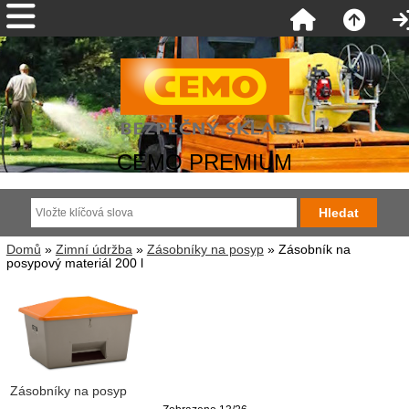
CEMO PREMIUM
Domů
»
Zimní údržba
»
Zásobníky na posyp
» Zásobník na
posypový materiál 200 l
Zásobníky na posyp