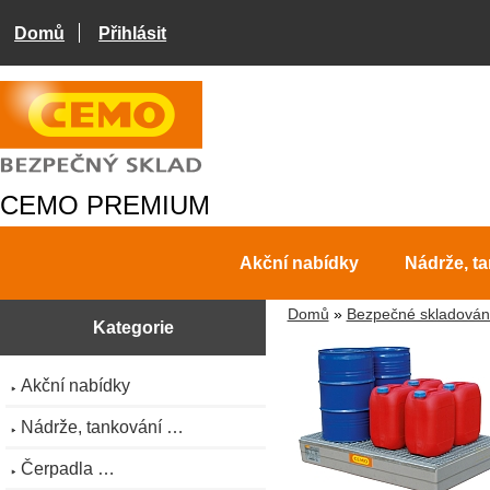
Domů
Přihlásit
CEMO PREMIUM
Akční nabídky
Nádrže, t
Domů
»
Bezpečné skladován
Kategorie
Akční nabídky
Nádrže, tankování …
Čerpadla …