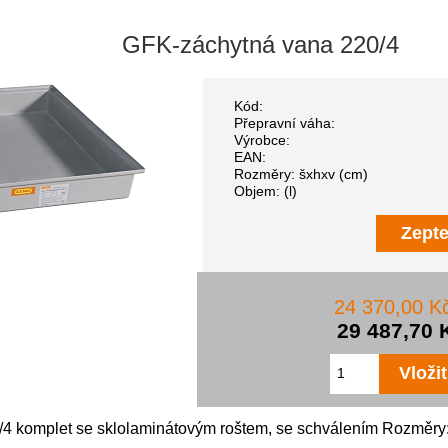
GFK-záchytná vana 220/4
Kód:
Přepravní váha:
Výrobce:
EAN:
Rozměry: šxhxv (cm)
Objem: (l)
Zepte
24 370,00 K
29 487,70 
4 komplet se sklolaminátovým roštem, se schválením Rozměry: