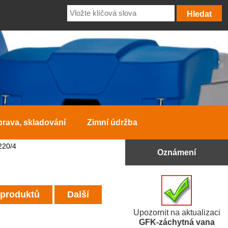
prava, skladování
Zimní údržba
220/4
Oznámení
 produktů
Další
Upozornit na aktualizaci
GFK-záchytná vana