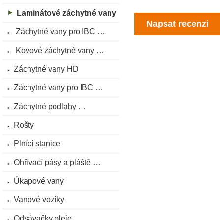
Laminátové záchytné vany
Napsat recenzi
Záchytné vany pro IBC …
Kovové záchytné vany …
Záchytné vany HD
Záchytné vany pro IBC …
Záchytné podlahy …
Rošty
Plnící stanice
Ohřívací pásy a pláště …
Úkapové vany
Vanové vozíky
Odsávačky oleje