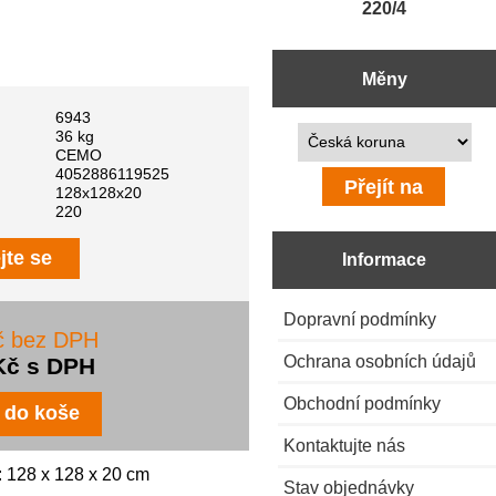
220/4
Měny
6943
Prosím vyberte ...
36 kg
CEMO
4052886119525
128x128x20
220
jte se
Informace
Dopravní podmínky
č bez DPH
Ochrana osobních údajů
Kč s DPH
Obchodní podmínky
Kontaktujte nás
 128 x 128 x 20 cm
Stav objednávky