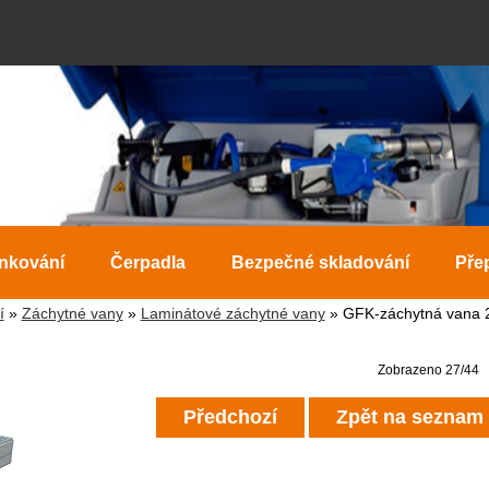
ankování
Čerpadla
Bezpečné skladování
Pře
í
»
Záchytné vany
»
Laminátové záchytné vany
» GFK-záchytná vana 
Zobrazeno 27/44
Předchozí
Zpět na seznam