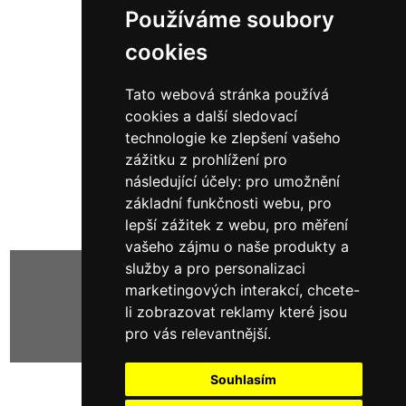
Používáme soubory
cookies
8434
Tato webová stránka používá
14 783,00 Kč bez DPH
cookies a další sledovací
17 887,43 Kč s DPH
technologie ke zlepšení vašeho
zážitku z prohlížení pro
následující účely:
pro umožnění
základní funkčnosti webu
,
pro
lepší zážitek z webu
,
pro měření
vašeho zájmu o naše produkty a
služby a pro personalizaci
1
2
3
[Další »]
marketingových interakcí
,
chcete-
li zobrazovat reklamy které jsou
Zobrazeno
1
až
15
(z
45
)
pro vás relevantnější
.
Souhlasím