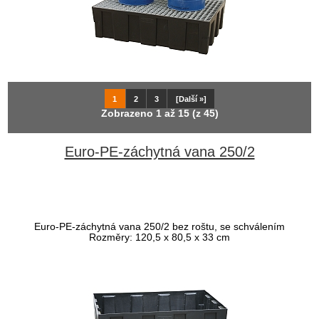
1
2
3
[Další »]
Zobrazeno
1
až
15
(z
45
)
Euro-PE-záchytná vana 250/2
Euro-PE-záchytná vana 250/2 bez roštu, se schválením
Rozměry: 120,5 x 80,5 x 33 cm