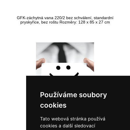
GFK-záchytná vana 220/2 bez schválení, standardní
pryskyřice, bez roštu Rozměry: 128 x 85 x 27 cm
Používáme soubory
cookies
10389
Tato webová stránka používá
6 695,00 Kč bez DPH
cookies a další sledovací