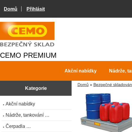
Domů
Přihlásit
CEMO PREMIUM
Akční nabídky
Nádrže, t
Domů
»
Bezpečné skladován
Kategorie
Akční nabídky
Nádrže, tankování …
Čerpadla …