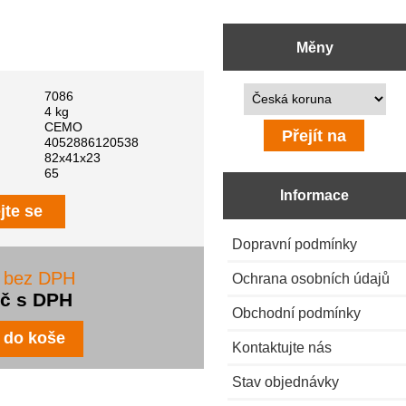
Měny
Prosím vyberte ...
7086
4 kg
CEMO
4052886120538
82x41x23
65
Informace
jte se
Dopravní podmínky
č bez DPH
Ochrana osobních údajů
Kč s DPH
Obchodní podmínky
Kontaktujte nás
Stav objednávky