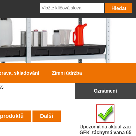
prava, skladování
Zimní údržba
65
Oznámení
 produktů
Další
Upozornit na aktualizaci
GFK-záchytná vana 65