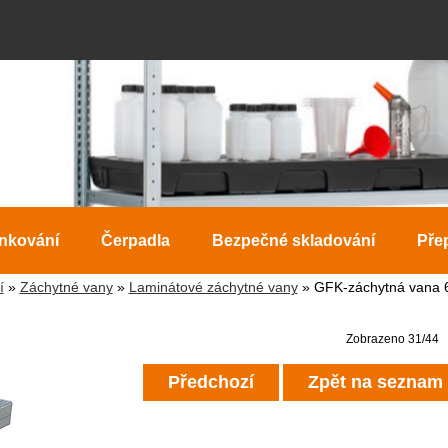
ankování
Čerpadla
Bezpečné skladování
Pře
í
»
Záchytné vany
»
Laminátové záchytné vany
» GFK-záchytná vana 
Zobrazeno 31/44
Předchozí
Zpět na seznam