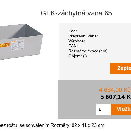
GFK-záchytná vana 65
Kód:
Přepravní váha:
Výrobce:
EAN:
Rozměry: šxhxv (cm)
Objem: (l)
Zepte
4 634,00 K
5 607,14 
ez roštu, se schválením Rozměry: 82 x 41 x 23 cm