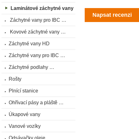
Laminátové záchytné vany
Napsat recenzi
Záchytné vany pro IBC …
Kovové záchytné vany …
Záchytné vany HD
Záchytné vany pro IBC …
Záchytné podlahy …
Rošty
Plnící stanice
Ohřívací pásy a pláště …
Úkapové vany
Vanové vozíky
Odsávačky oleje