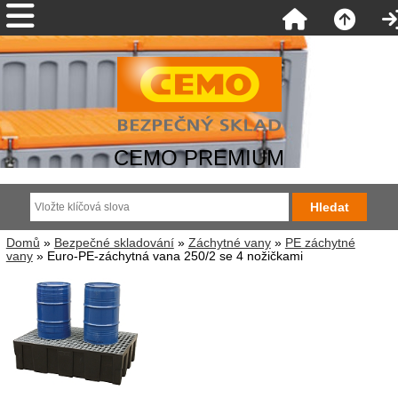
CEMO PREMIUM
Domů
»
Bezpečné skladování
»
Záchytné vany
»
PE záchytné
vany
» Euro-PE-záchytná vana 250/2 se 4 nožičkami