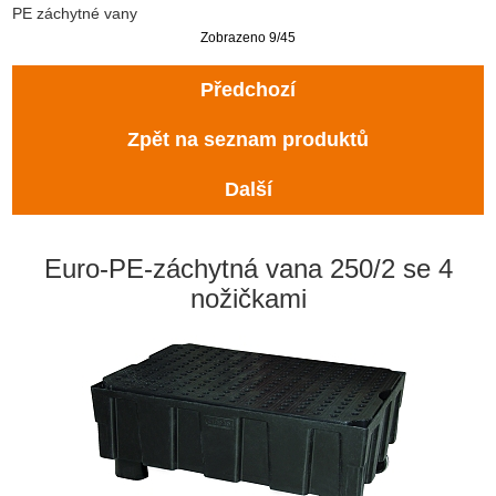
PE záchytné vany
Zobrazeno 9/45
Předchozí
Zpět na seznam produktů
Další
Euro-PE-záchytná vana 250/2 se 4
nožičkami