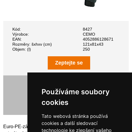
Kód:
8427
Výrobce:
CEMO
EAN:
4052886128671
Rozměry: šxhxv (cm)
121x81x43
Objem: (l)
250
Zeptejte se
6 374,00 Kč bez DPH
7 712,54 Kč s DPH
Používáme soubory
cookies
Tato webová stránka používá
cookies a další sledovací
Euro-PE-záchytná vana 250/2 se 4 nožičkami bez
technologie ke zlepšení vašeho