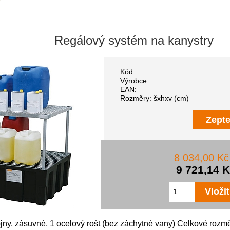
Regálový systém na kanystry
Kód:
Výrobce:
EAN:
Rozměry: šxhxv (cm)
Zepte
8 034,00 K
9 721,14 
ojny, zásuvné, 1 ocelový rošt (bez záchytné vany) Celkové rozmě