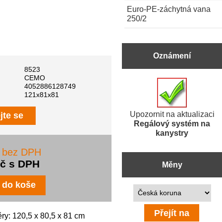
Euro-PE-záchytná vana
250/2
Oznámení
8523
CEMO
4052886128749
121x81x81
Upozornit na aktualizaci
jte se
Regálový systém na
kanystry
č bez DPH
Kč s DPH
Měny
Prosím vyberte ...
ry: 120,5 x 80,5 x 81 cm