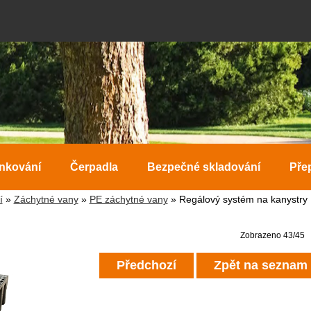
ankování
Čerpadla
Bezpečné skladování
Pře
í
»
Záchytné vany
»
PE záchytné vany
» Regálový systém na kanystry
Zobrazeno 43/45
Předchozí
Zpět na seznam