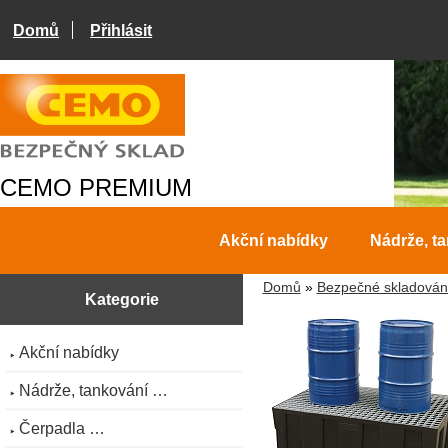
Domů
Přihlásit
CEMO PREMIUM
Akční nabídky
Nádrže, t
Domů
»
Bezpečné skladován
Kategorie
Akční nabídky
Nádrže, tankování …
Čerpadla …