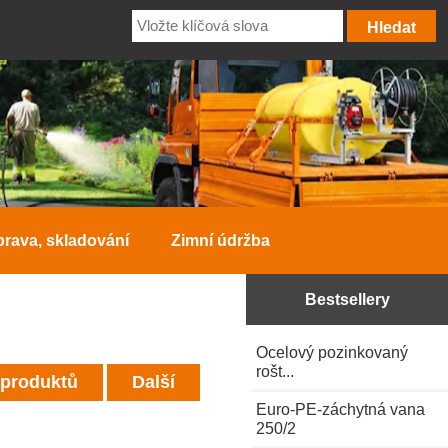
prava, skladování
Zimní údržba
Bestsellery
Ocelový pozinkovaný
rošt...
 produktů
Další
Euro-PE-záchytná vana
250/2