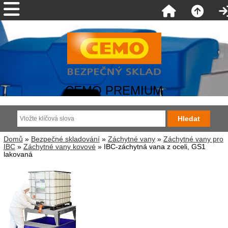
CEMO PREMIUM
Domů
»
Bezpečné skladování
»
Záchytné vany
»
Záchytné vany pro
IBC
»
Záchytné vany kovové
» IBC-záchytná vana z oceli, GS1
lakovaná