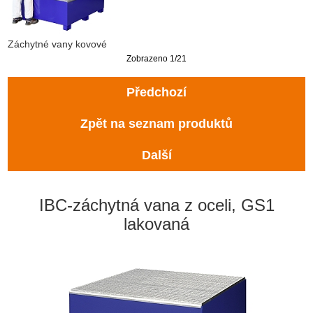
Záchytné vany kovové
Zobrazeno 1/21
Předchozí
Zpět na seznam produktů
Další
IBC-záchytná vana z oceli, GS1
lakovaná