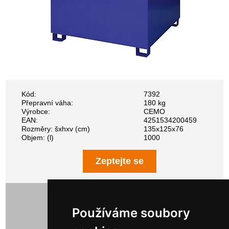
Kód:
7392
Přepravní váha:
180 kg
Výrobce:
CEMO
EAN:
4251534200459
Rozměry: šxhxv (cm)
135x125x76
Objem: (l)
1000
Zeptejte se
41 509,00 Kč bez DPH
50 225,89 Kč s DPH
Používáme soubory