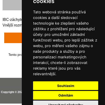
cookies
Tato webová stránka používá
cookies a další sledovací
IBC-záchytná vana z oceli, GS1 lakovaná, nosnost 2.000 kg
technologie ke zlepšení vašeho
Vnější rozměry: 135 x 130 x 76 cm
zážitku z prohlížení pro následující
účely:
pro umožnění základní
Napsat recenzi
funkčnosti webu
,
pro lepší zážitek z
webu
,
pro měření vašeho zájmu o
naše produkty a služby a pro
Tento produkt byl přidán do našeho katalogu dne neděle 14
personalizaci marketingových
ledna, 2018.
interakcí
,
chcete-li zobrazovat
reklamy které jsou pro vás
relevantnější
.
Vaše IP adresa je: 216.73.216.73
Souhlasím
Copyright © 2026
CEMO shop (PREMIUM partner CEMO GmbH)
. Provozováno
Odmítám
na
Zen Cart
Aktualizovat nastavení Cookies
Upravit mé předvolby