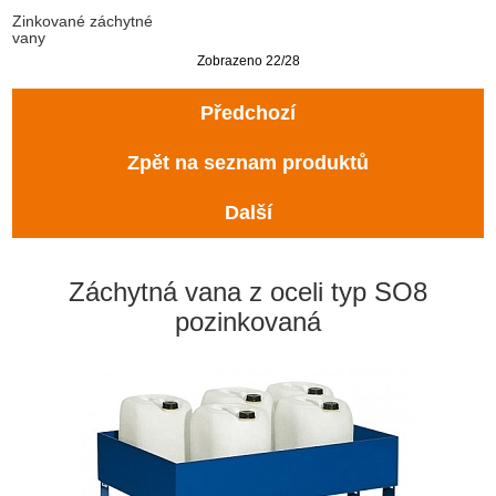
Zinkované záchytné
vany
Zobrazeno 22/28
Předchozí
Zpět na seznam produktů
Další
Záchytná vana z oceli typ SO8
pozinkovaná