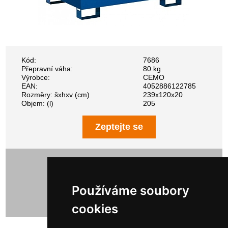
Kód:
7686
Přepravní váha:
80 kg
Výrobce:
CEMO
EAN:
4052886122785
Rozměry: šxhxv (cm)
239x120x20
Objem: (l)
205
Zeptejte se
39 099,00 Kč bez DPH
47 309,79 Kč s DPH
Používáme soubory
cookies