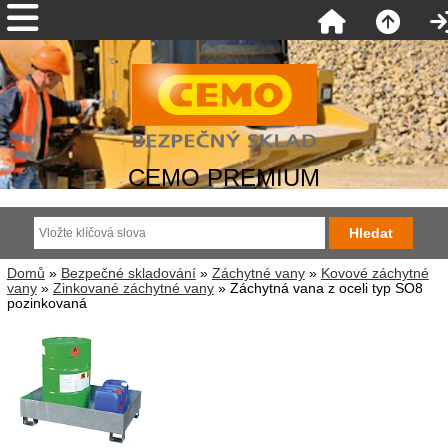
CEMO PREMIUM
Domů
»
Bezpečné skladování
»
Záchytné vany
»
Kovové záchytné
vany
»
Zinkované záchytné vany
» Záchytná vana z oceli typ SO8
pozinkovaná