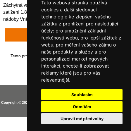
Tato webová stránka používá
Záchytná vana z oceli typ SO8 bez roštu, pozinkovaná,
cookies a další sledovací
zatížení 1.800 kg, objem 205 l, kapacita 1 sud á 200 l a malé
technologie ke zlepšení vašeho
nádoby Vnější rozměry: 239 x 120 x 20 cm
zážitku z prohlížení pro následující
účely:
pro umožnění základní
Napsat recenzi
funkčnosti webu
,
pro lepší zážitek z
webu
,
pro měření vašeho zájmu o
naše produkty a služby a pro
Tento produkt byl přidán do našeho katalogu dne neděle 14
personalizaci marketingových
ledna, 2018.
interakcí
,
chcete-li zobrazovat
reklamy které jsou pro vás
relevantnější
.
Vaše IP adresa je: 216.73.216.69
Souhlasím
Copyright © 2026
CEMO shop (PREMIUM partner CEMO GmbH)
. Provozováno
Odmítám
na
Zen Cart
Aktualizovat nastavení Cookies
Upravit mé předvolby